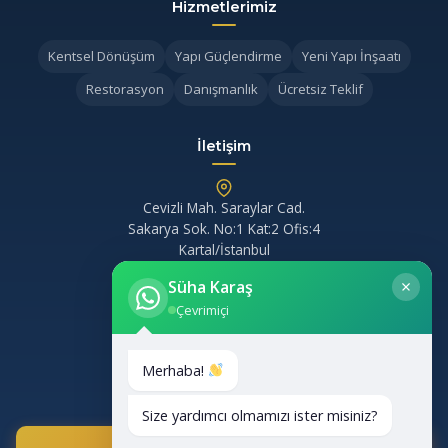
Hizmetlerimiz
Kentsel Dönüşüm
Yapı Güçlendirme
Yeni Yapı İnşaatı
Restorasyon
Danışmanlık
Ücretsiz Teklif
İletişim
Cevizli Mah. Saraylar Cad.
Sakarya Sok. No:1 Kat:2 Ofis:4
Kartal/İstanbul
Süha Karaş
0 (532) 694 29 20
Çevrimiçi
aygunlergayrimenkul@gmail.com
Merhaba!
Size yardımcı olmamızı ister misiniz?