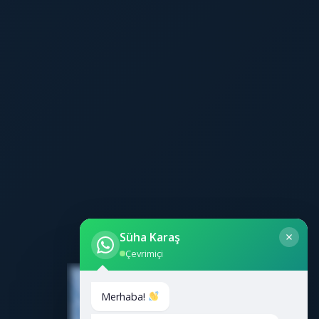
Süha Karaş
Çevrimiçi
Merhaba!