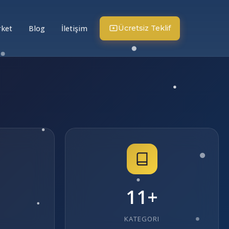
rket
Blog
İletişim
Ücretsiz Teklif
11+
KATEGORI