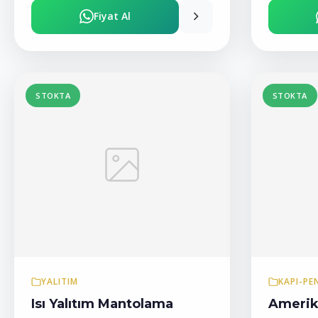
Fiyat Al
STOKTA
STOKTA
YALITIM
KAPI-PE
Isı Yalıtım Mantolama
Amerik