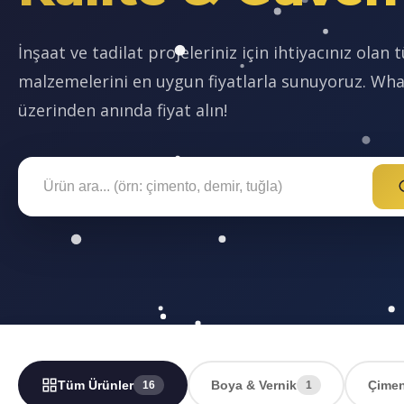
İnşaat ve tadilat projeleriniz için ihtiyacınız olan
malzemelerini en uygun fiyatlarla sunuyoruz. Wh
üzerinden anında fiyat alın!
Tüm Ürünler
Boya & Vernik
Çimen
16
1