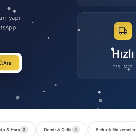
 tüm yapı
atsApp
Hızlı
Ara
TESLIMAT
to & Harç
Demir & Çelik
Elektrik Malzemeler
2
2