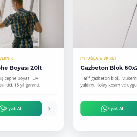
VERNIK
TUĞLA & BRIKET
he Boyası 20lt
Gazbeton Blok 60x
ş cephe boyası. UV
Hafif gazbeton blok. Mükemm
u itici. 15 yıl garanti.
yalıtımı. Kolay kesim ve uyg
Fiyat Al
Fiyat Al