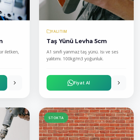
YALITIM
m
Taş Yünü Levha 5cm
r iletken,
A1 sınıfı yanmaz taş yünü. Isı ve ses
yalıtımı. 100kg/m3 yoğunluk.
Fiyat Al
STOKTA