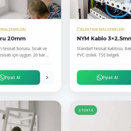
 MALZEMELERI
ELEKTRIK MALZEMELERI
oru 20mm
NYM Kablo 3×2.5m
n tesisat borusu. Sıcak ve
Standart tesisat kablosu. Bakı
sisatı için uygun. 20 bar
PVC izoleli. TSE belgeli.
Fiyat Al
Fiyat Al
STOKTA