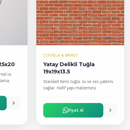
TUĞLA & BRIKET
25x20
Yatay Delikli Tuğla
19x19x13.5
el ısı
ulama.
Standart bims tuğla. Isı ve ses yalıtımı
sağlar. Hafif yapı malzemesi.
Fiyat Al