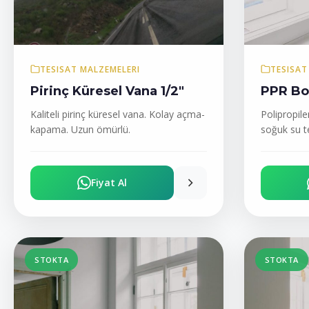
TESISAT MALZEMELERI
TESISAT
Pirinç Küresel Vana 1/2″
PPR B
Kaliteli pirinç küresel vana. Kolay açma-
Polipropile
kapama. Uzun ömürlü.
soğuk su te
basınç.
Fiyat Al
STOKTA
STOKTA