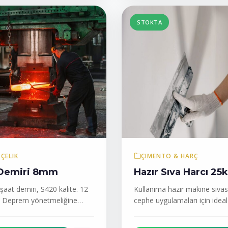
STOKTA
 ÇELIK
ÇIMENTO & HARÇ
 Demiri 8mm
Hazır Sıva Harcı 25
şaat demiri, S420 kalite. 12
Kullanıma hazır makine sıvası
. Deprem yönetmeliğine
cephe uygulamaları için ideal
geçirmez formül.