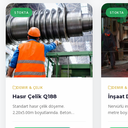
STOKTA
STOKTA
DEMIR & ÇELIK
DEMIR &
Hasır Çelik Q188
İnşaat
Standart hasır çelik döşeme.
Nervürlü in
2.20x5.00m boyutlarında. Beton
metre boy
döşeme güçlendirme için ideal.
uygun.