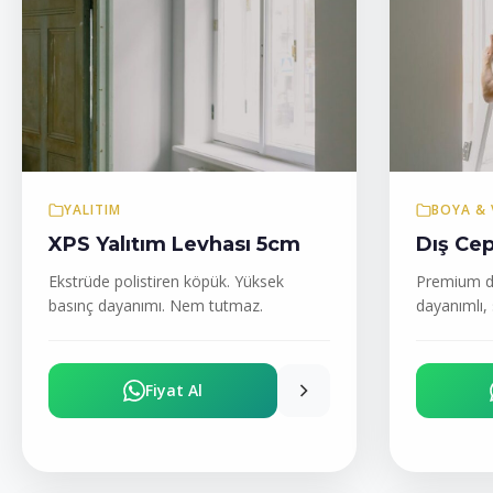
YALITIM
BOYA & 
XPS Yalıtım Levhası 5cm
Dış Cep
Ekstrüde polistiren köpük. Yüksek
Premium dı
basınç dayanımı. Nem tutmaz.
dayanımlı, s
Fiyat Al