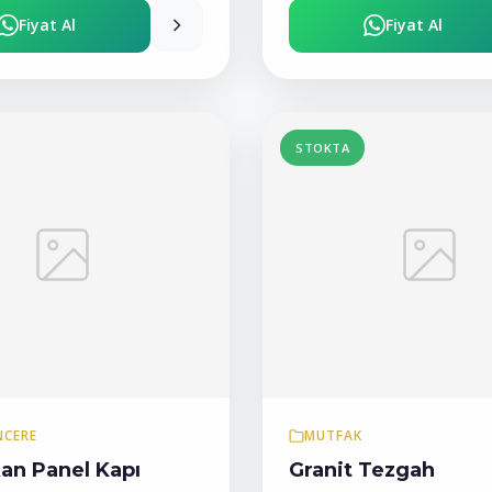
Fiyat Al
Fiyat Al
STOKTA
NCERE
MUTFAK
an Panel Kapı
Granit Tezgah