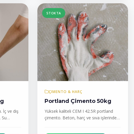
STOKTA
ÇIMENTO & HARÇ
kg
Portland Çimento 50kg
. İç ve dış
Yüksek kaliteli CEM I 42.5R portland
. Su
çimento. Beton, harç ve sıva işlerinde
kullanılır. TSE belgeli,...