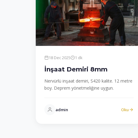
18 Dec 2025
1 dk
İnşaat Demiri 8mm
Nervürlü inşaat demiri, S420 kalite. 12 metre
boy. Deprem yönetmeliğine uygun.
admin
Oku