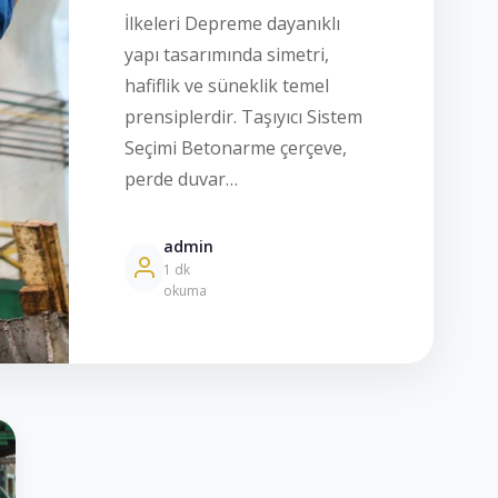
İlkeleri Depreme dayanıklı
yapı tasarımında simetri,
hafiflik ve süneklik temel
prensiplerdir. Taşıyıcı Sistem
Seçimi Betonarme çerçeve,
perde duvar…
admin
Devamını
1 dk
Oku
okuma