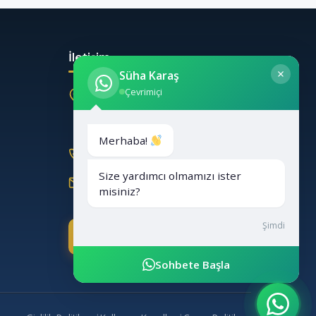
İletişim
Süha Karaş
Çevrimiçi
Cevizli Mah. Saraylar Cad.
Sakarya Sok. No:1 Kat:2 Ofis:4
Kartal/İstanbul
Merhaba!
0 (532) 694 29 20
Size yardımcı olmamızı ister
aygunlergayrimenkul@gmail.com
misiniz?
Şimdi
Ücretsiz Teklif Al
Sohbete Başla