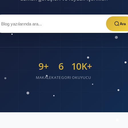
Ara
9+
6
10K+
MAKALE
KATEGORI
OKUYUCU