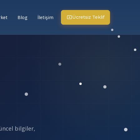
rket
Blog
İletişim
Ücretsiz Teklif
ncel bilgiler,