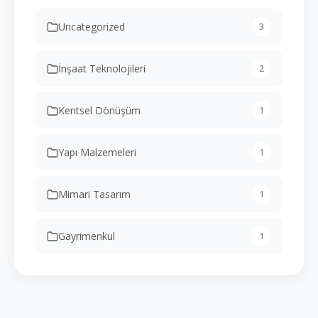
Uncategorized
3
İnşaat Teknolojileri
2
Kentsel Dönüşüm
1
Yapı Malzemeleri
1
Mimari Tasarım
1
Gayrimenkul
1