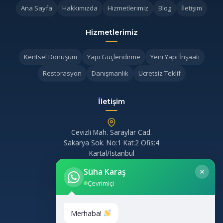
Ana Sayfa
Hakkımızda
Hizmetlerimiz
Blog
İletişim
Hizmetlerimiz
Kentsel Dönüşüm
Yapı Güçlendirme
Yeni Yapı İnşaatı
Restorasyon
Danışmanlık
Ücretsiz Teklif
İletişim
Cevizli Mah. Saraylar Cad.
Sakarya Sok. No:1 Kat:2 Ofis:4
Kartal/İstanbul
Süha Karaş
0 (532) 694 29 20
Çevrimiçi
aygunlergayrimenkul@gmail.com
Merhaba!